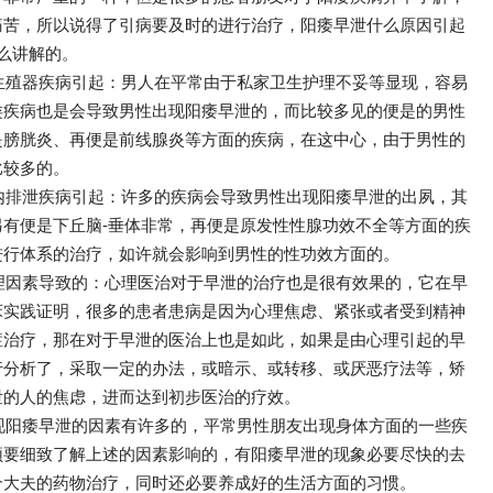
痛苦，所以说得了引病要及时的进行治疗，阳痿早泄什么原因引起
么讲解的。
生殖器疾病引起：男人在平常由于私家卫生护理不妥等显现，容易
类疾病也是会导致男性出现阳痿早泄的，而比较多见的便是的男性
是膀胱炎、再便是前线腺炎等方面的疾病，在这中心，由于男性的
比较多的。
内排泄疾病引起：许多的疾病会导致男性出现阳痿早泄的出夙，其
有便是下丘脑-垂体非常，再便是原发性性腺功效不全等方面的疾
进行体系的治疗，如许就会影响到男性的性功效方面的。
理因素导致的：心理医治对于早泄的治疗也是很有效果的，它在早
床实践证明，很多的患者患病是因为心理焦虑、紧张或者受到精神
症治疗，那在对于早泄的医治上也是如此，如果是由心理引起的早
行分析了，采取一定的办法，或暗示、或转移、或厌恶疗法等，矫
泄的人的焦虑，进而达到初步医治的疗效。
现阳痿早泄的因素有许多的，平常男性朋友出现身体方面的一些疾
须要细致了解上述的因素影响的，有阳痿早泄的现象必要尽快的去
合大夫的药物治疗，同时还必要养成好的生活方面的习惯。