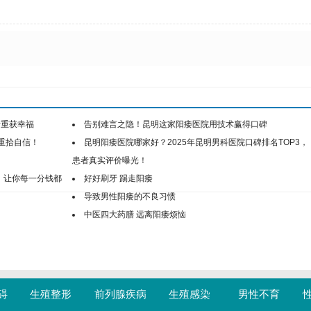
者重获幸福
告别难言之隐！昆明这家阳痿医院用技术赢得口碑
重拾自信！
昆明阳痿医院哪家好？2025年昆明男科医院口碑排名TOP3，
患者真实评价曝光！
，让你每一分钱都
好好刷牙 踢走阳痿
导致男性阳痿的不良习惯
中医四大药膳 远离阳痿烦恼
碍
生殖整形
前列腺疾病
生殖感染
男性不育