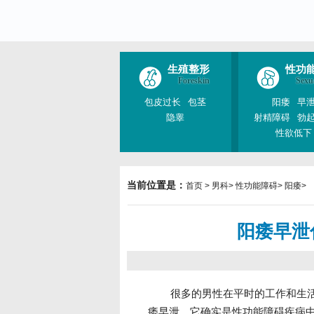
生殖整形
性功
Foreskin
Sexu
包皮过长
包茎
阳痿
早
隐睾
射精障碍
勃
性欲低下
当前位置是：
首页
>
男科
>
性功能障碍
>
阳痿
>
阳痿早泄
很多的男性在平时的工作和生
痿早泄，它确实是性功能障碍疾病