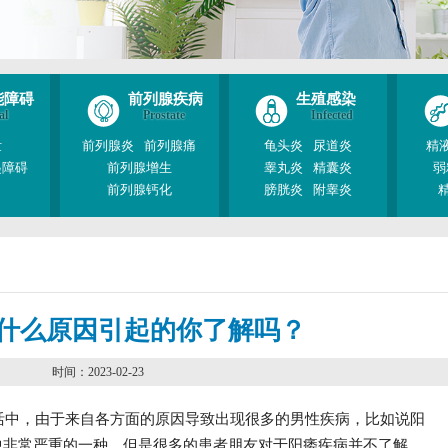
能障碍
前列腺疾病
生殖感染
al
Prostate
Infected
泄
前列腺炎
前列腺痛
龟头炎
尿道炎
精
起障碍
前列腺增生
睾丸炎
精囊炎
弱
前列腺钙化
膀胱炎
附睾炎
什么原因引起的你了解吗？
时间：2023-02-23
活中，由于来自各方面的原因导致出现很多的男性疾病，比如说阳
中非常严重的一种，但是很多的患者朋友对于阳痿疾病并不了解，