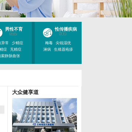
男性不育
性传播疾病
Male
STD
液异常
少精症
梅毒
尖锐湿疣
精症
无精症
淋病
生殖器疱疹
精索静脉曲张
大众健享道