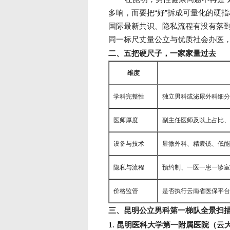
多响，而要把“好”拆成可量化的硬
国际最新共识、隐私流程有没有落
同一标尺丈量公立与优质社会办医
二、五把硬尺子，一家家量过去
维度
学科完整性
独立男科或泌尿外科细分
医师厚度
副主任医师及以上占比、
设备与技术
显微外科、精囊镜、低能量
隐私与流程
预约制、一医一患一诊室
价格监管
是否执行云南省医保平台
三、昆明公立男科第一梯队全景扫
1. 昆明医科大学第一附属医院（云