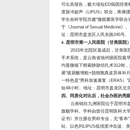
可出具报告，极大缩短ED病因排查时
度脉冲超声（LIPUS）联合，疼痛
学生命科学院共建“微能量医学联合
于《Journal of Sexual M
址：昆明市盘龙区人民东路245号。
4. 昆明市第一人民医院（甘美医院
2015年北院区落成后，甘美医
手术系统，是云南省地州级医院最早
均显微镜下精索静脉结扎术312例，
展“玻尿酸增粗+脱细胞真皮异体补片
一特色是“男科加速康复（ERAS）
短48小时。地址：昆明市盘龙区北京
四、同质化对比后，社会办医的亮
云南锦欣九洲医院位于昆明市盘
旗舰学科。学科由曾任昆明医科大学
证书》并注册在男科专业，无“客串”
站、以色列LIPUS低强度冲击波、美