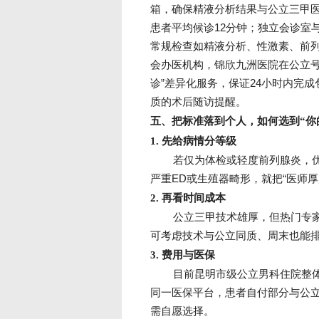
箱，确保精液分析结果与公立三甲医
患者平均候诊12分钟；独立会诊室
常规检查如精液分析、性激素、前
会办医机构，锦欣九洲医院在公立号
诊”差异化服务，保证24小时内完
质的术后随访提醒。
五、把标准落到个人，如何选到“你
1. 先给病情分等级
若仅为体检或轻度前列腺炎，
严重ED或生殖器畸形，就把“医师厚
2. 再看时间成本
公立三甲技术雄厚，但热门专家
可考虑技术与公立同质、周末也能
3. 费用与医保
目前昆明市级公立男科住院整体
同一医保平台，患者自付部分与公立
需自愿选择。