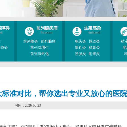
能障碍
前列腺疾病
生殖感染
al
Prostate
Infected
泄
前列腺炎
前列腺痛
龟头炎
尿道炎
精
起障碍
前列腺增生
睾丸炎
精囊炎
弱
前列腺钙化
膀胱炎
附睾炎
大标准对比，帮你选出专业又放心的医
时间：2026-05-23
难言之隐”，但“去哪儿看”依旧让人挠头。好男科不能只看广告喊得