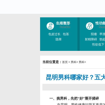
生殖整形
性功
Foreskin
Sexu
包皮过长
包茎
阳痿
早
隐睾
射精障碍
勃
性欲低下
当前位置是：
首页
>
男科
>
男科
>
昆明男科哪家好？五
一、挑男科，先把“好”掰开揉碎
在昆明，男性健康问题不再是“