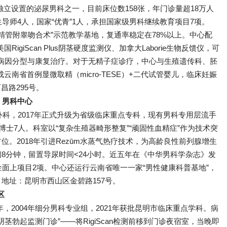
独立设置的泌尿男科之一，目前床位数158张，年门诊量超18万人
导师4人，国家“优青”1人，承担国家级男科继续教育项目7项。
输精管附睾吻合术”示范教学基地，复通率稳定在78%以上。中心配
美国RigiScan Plus阴茎硬度监测仪、加拿大Laborie生物反馈仪，可
病因分型与康复治疗。对于无精子症诊疗，中心与生殖遗传科、胚
成云南省首例显微取精（micro-TESE）+二代试管婴儿，临床妊娠
昌路295号。
）男科中心
科，2017年正式升级为省级临床重点专科，现有男科专用层流手
博士7人。科室以“复杂生殖器畸形整复”“顽固性血精症”作为技术突
。2018年引进Rezūm水蒸气热疗技术，为高龄良性前列腺增生
8分钟，留置导尿时间<24小时。近五年在《中华男科学杂志》发
金面上项目2项。中心还运行云南省唯一一家“男性健康科普基地”，
地址：昆明市西山区金碧路157号。
区
年，2004年细分男科专业组，2021年获批昆明市临床重点学科。病
茎勃起监测门诊”——将RigiScan检测前移到门诊夜宿室，当晚即