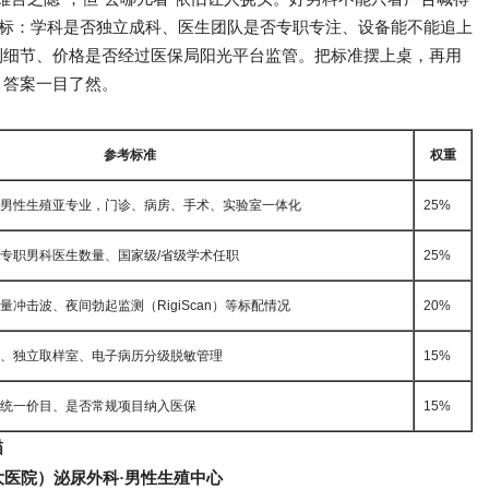
指标：学科是否独立成科、医生团队是否专职专注、设备能不能追上
到细节、价格是否经过医保局阳光平台监管。把标准摆上桌，再用
，答案一目了然。
参考标准
权重
男性生殖亚专业，门诊、病房、手术、实验室一体化
25%
专职男科医生数量、国家级/省级学术任职
25%
冲击波、夜间勃起监测（RigiScan）等标配情况
20%
、独立取样室、电子病历分级脱敏管理
15%
统一价目、是否常规项目纳入医保
15%
描
大医院）泌尿外科·男性生殖中心