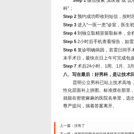
Step 1
微信搜索“滇医通”或“
科”；
Step 2
预约成功即收到短信，按时段
Step 3
进入“一医一患”诊室，医生
Step 4
到独立取精室留取标本，全程
Step 5
2小时后手机查看报告，如需
Step 6
复诊明确病因，若需日间手术
末手术日，最快次日上午可完成包
Step 7
术后24小时、1周、1月、
八、写在最后：好男科，是让技术
昆明公立男科已站上技术高地
性化层面补上拼图。标准摆在那里，
就能在密密麻麻的医院名单里，选出
尊严提问，揣着答案离开。
上一篇：没有了
下一篇：
洛阳前列腺炎的症状表现及日常护理