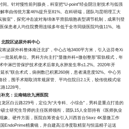
间。针对慢性前列腺炎，科室把“U-point”经会阴注射技术与低强
缓解率由传统方案46%提升至81%。在科研端，团队与昆明理工大
实验室”，探究冲击波对海绵体平滑肌细胞表型调节机制，成果刊登
edicine》。医保患者人均住院费用连续多年低于全市同级医院均值11%。地
）北院区泌尿外科中心
院将泌尿外科整体南迁北扩，中心占地3400平方米，引入达芬奇Xi
一批装机单位。男科方向主打“显微外科+微创整形”双轨模式，年
术中淋巴管保护技术使术后睾丸水肿发生率≤1.2%。2020年开
延长”联合术式，病例数已积累260例，患者满意度92%。中心另
”路径，围手术期取消常规尿管、平均住院日2.1天，较传统模式缩
路1228号。
眼补充：云南锦欣九洲医院
龙区白云路229号，定位为“大专科、小综合”，男科是重点打造的
硕士研究生导师的主任医师领衔，团队15人全部持有《医师执业
现象。硬件方面，医院自筹资金引入川西首台Storz 4K显微工作
国EndoPrime精囊镜，并自建高洁净度取精室与恒温精子运送