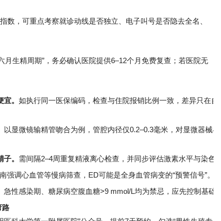
尬指数，可重点考察就诊动线是否独立、电子叫号是否隐去全名、
六月生精周期”，务必确认医院提供6–12个月免费复查；若医院无
便宜。
如执行同一医保编码，检查与住院报销比例一致，差异只在自
。
以显微镜输精管吻合为例，管腔内径仅0.2–0.3毫米，对显微器械
精子。
需间隔2–4周重复精液离心检查，并同步评估激素水平与染色
南强调心血管等慢病筛查，ED可能是全身血管病变的“预警信号”。
。
急性感染期、糖尿病空腹血糖>9 mmol/L均为禁忌，应先控制基础
弯路