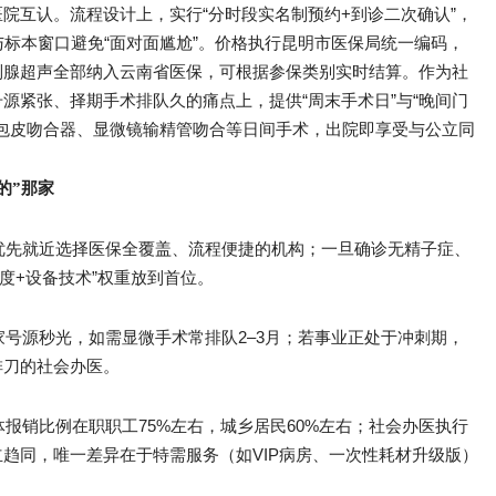
院互认。流程设计上，实行“分时段实名制预约+到诊二次确认”，
与标本窗口避免“面对面尴尬”。价格执行昆明市医保局统一编码，
列腺超声全部纳入云南省医保，可根据参保类别实时结算。作为社
源紧张、择期手术排队久的痛点上，提供“周末手术日”与“晚间门
成包皮吻合器、显微镜输精管吻合等日间手术，出院即享受与公立同
的”那家
优先就近选择医保全覆盖、流程便捷的机构；一旦确诊无精子症、
度+设备技术”权重放到首位。
号源秒光，如需显微手术常排队2–3月；若事业正处于冲刺期，
排刀的社会办医。
报销比例在职职工75%左右，城乡居民60%左右；社会办医执行
趋同，唯一差异在于特需服务（如VIP病房、一次性耗材升级版）