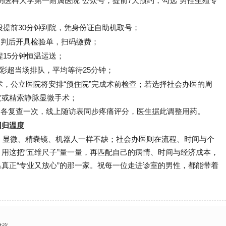
昆明医科大学第一附属医院”公众号，提前7天预约，勾选“男性生殖专
提前30分钟到院，凭身份证自助机取号；
初判后开具检验单，扫码缴费；
15分钟恒温运送；
彩超当场排队，平均等待25分钟；
，公立医院将安排“预住院”完成术前检查；若选择社会办医的周
皮或精索静脉显微手术；
3月各复查一次，线上随访表同步疼痛评分，医生据此调整用药。
回归温度
，显微、精囊镜、机器人一样不缺；社会办医则在流程、时间与个
用这把“五维尺子”量一量，再匹配自己的病情、时间与经济成本，
真正“专业又放心”的那一家。祝每一位走进诊室的男性，都能带着
建议