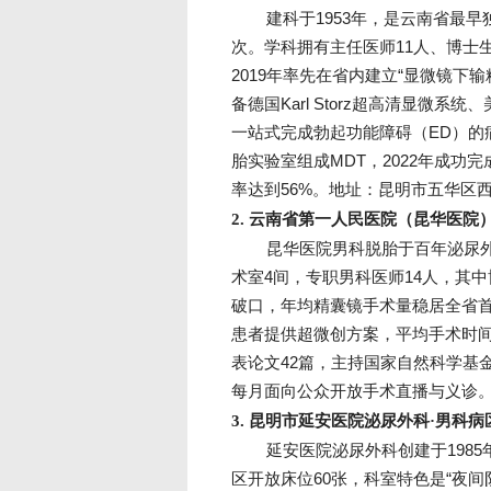
建科于1953年，是云南省最早
次。学科拥有主任医师11人、博士生
2019年率先在省内建立“显微镜下
备德国Karl Storz超高清显微系统、
一站式完成勃起功能障碍（ED）的
胎实验室组成MDT，2022年成功完
率达到56%。地址：昆明市五华区西
2. 云南省第一人民医院（昆华医院
昆华医院男科脱胎于百年泌尿外
术室4间，专职男科医师14人，其中
破口，年均精囊镜手术量稳居全省首位
患者提供超微创方案，平均手术时间
表论文42篇，主持国家自然科学基
每月面向公众开放手术直播与义诊。
3. 昆明市延安医院泌尿外科·男科病
延安医院泌尿外科创建于1985
区开放床位60张，科室特色是“夜间阴