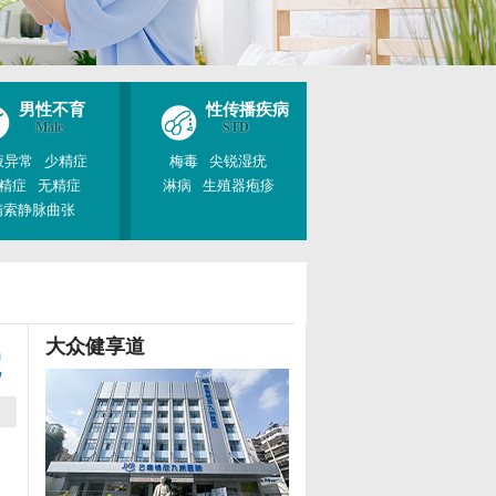
男性不育
性传播疾病
Male
STD
液异常
少精症
梅毒
尖锐湿疣
精症
无精症
淋病
生殖器疱疹
精索静脉曲张
大众健享道
院