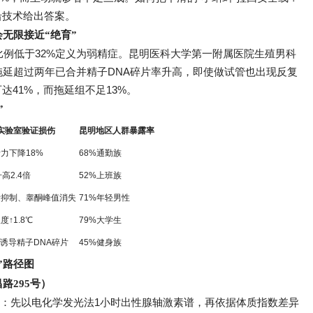
沿技术给出答案。
无限接近“绝育”
例低于32%定义为弱精症。昆明医科大学第一附属医院生殖男科
因拖延超过两年已合并精子DNA碎片率升高，即使做试管也出现反复
达41%，而拖延组不足13%。
”
实验室验证损伤
昆明地区人群暴露率
力下降18%
68%通勤族
升高2.4倍
52%上班族
素抑制、睾酮峰值消失
71%年轻男性
度↑1.8℃
79%大学生
.5诱导精子DNA碎片
45%健身族
”路径图
路295号）
”：先以电化学发光法1小时出性腺轴激素谱，再依据体质指数差异