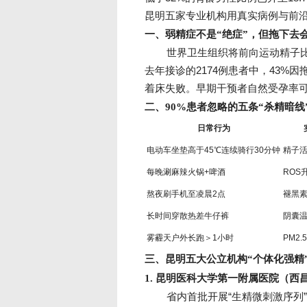
昆明五家专业机构用真实病例与前
一、弱精症不是“绝症”，但拖下去会
世界卫生组织将前向运动精子比
去年接诊的2174例患者中，43%
着床失败。早期干预者自然受孕率可
二、90%患者忽略的五条“杀精暗线
日常行为
电动车坐垫高于45℃连续骑行30分钟
精子活
每晚涮麻辣火锅+啤酒
ROS
熬夜刷手机至凌晨2点
褪黑
长时间穿散热差牛仔裤
阴囊温
雾霾天户外长跑＞1小时
PM2
三、昆明五大公立机构“个体化强精
1. 昆明医科大学第一附属医院（西昌
省内首批开展“生精微刺激序列