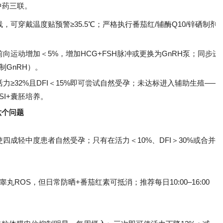
+中药三联。
，可穿戴温度贴预警≥35.5℃；严格执行番茄红/辅酶Q10/锌硒制剂
向运动增加＜5%，增加HCG+FSH脉冲或更换为GnRH泵；同步进
制GnRH）。
力≥32%且DFI＜15%即可尝试自然受孕；未达标进入辅助生殖——
SI+囊胚培养。
六个问题
四成轻中度患者自然受孕；只有在活力＜10%、DFI＞30%或合并
增加睾丸ROS，但日常防晒+番茄红素可抵消；推荐每日10:00–16:00