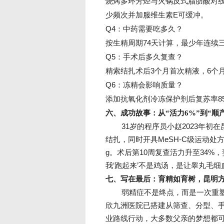
烧烤多环芳烃与火锅反式脂肪酸对线
少频次并加服维生素E可缓冲。
Q4：中药需要吃多久？
按生精周期74天计算，最少年连续
Q5：手术后多久复查？
精索结扎术后3个月首次精液，6个月
Q6：冻精会影响质量？
添加抗氧化剂冷冻保护剂后复苏率85%
六、成功故事：从“活力6%”到“顺产
31岁的程序员小赵2023年初
结扎，同时开具MeSH-C级运动处方
g。术后第10周复查活力升至34%
我‘跑起来’不是鸡汤，是让睾丸毛细血
七、写在最后：育精如育树，昆明
弱精症不是终点，而是一次重
欣九洲医院已搭建从筛查、分型、手
业路线行动，大多数父亲的梦想都