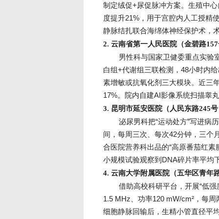
制定绒促+尿促脉冲方案。生殖中心
度提升21%，用于宫腔内人工授精
静脉结扎联合海绵体神经保护术，术
2. 云南省第一人民医院（金碧路15
男性科与国家卫健委重点实验室
白组+代谢组三联检测，48小时内给
素增敏或抗氧化剂三大模块。近三年
17%。院内自建AI影像系统扫描
3. 昆明市延安医院（人民东路245
泌尿男科把“运动处方”写进病
间，每周三次、每次42分钟，三个
合医院营养科出品的“高原番茄红素膳
小规模试验观察到DNA碎片率平均下
4. 云南大学附属医院（五华区青年路
借助高校科研平台，开展“低强
1.5 MHz、功率120 mW/c
细胞静脉回输后，生精小管直径平均