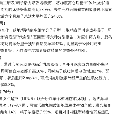
自主研发“精子活力增强培养液”，将梯度离心后精子“体外游泳”速
使周期临床妊娠率提高到28.9%。去年完成云南省首例显微镜下精索
后六个月精子总活力平均回升24.6%。
7号）
合作，落地“弱精症多组学分子分型”：取精夜同时完成外显子+蛋
出“炎症型”“代谢型”“基因型”等六种分型报告，对应中药方剂、胰岛
随访提示分型干预组自然受孕率42%，明显高于经验用药组
睾丸微血管，为血管性弱精者提供精确的显微外科指引。
号）
历：通过心肺运动评估确定乳酸阈值，再开具跑步或力量靶心率区
月即可使血清睾酮升高16%，同时精子线粒体膜电位增加27%。配
”，餐后服用2 mg/kg，可抵消昆明强紫外线产生的过氧化压力，
降9.8%。
176号）
度脉冲超声（LIPUS）联合脐血单个核细胞”临床项目。超声频率
m²，每周两次，疗程八周，可激活睾丸间质细胞线粒体生物合成；联合脐血
增加14%，精子浓度提升55%。项目对非梗阻型特发性弱精症已