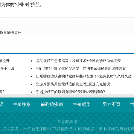
为你的“小蝌蚪”护航。
子质量翻倍提升
倍提升
昆明无精症患者福音：权威技术+个性化诊疗助你圆梦
再遥不可及
别让弱精症毁了你的父亲梦！昆明专家揭秘最新调理方案
出现哪些症状说明精索静脉曲张复发了?避免长时间久站久坐
怎么来预防男性无精症的发生?注意这几点情况
害?
引起少精症的原因有哪些?受哪些因素影响?
碍
生殖整形
前列腺疾病
生殖感染
男性不育
大众健享道
供咨询参考，不代替您的医生或其他医务人员的建议，更不宜作为自行诊