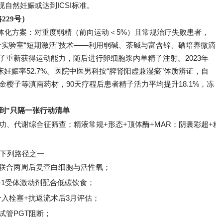
现自然妊娠或达到ICSI标准。
229号）
一体化方案：对重度弱精（前向运动＜5%）且常规治疗失败患者，
实验室“短期激活”技术——利用弱碱、茶碱与富含锌、硒培养微滴
精子重新获得运动能力，随后进行卵细胞浆内单精子注射。2023年
临床妊娠率52.7%。医院中医男科按“脾肾阳虚兼湿瘀”体质辨证，自
金樱子等滇南药材，90天疗程后患者精子活力平均提升18.1%，冻
做到”只隔一张行动清单
功、代谢综合征筛查；精液常规+形态+顶体酶+MAR；阴囊彩超+精
下列路径之一
化联合两周后复查白细胞与活性氧；
-1受体激动剂配合低碳饮食；
入栓塞+抗返流术后3月评估；
试管PGT阻断；