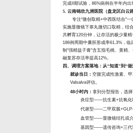
完成II期试验，86%病例在半年内出
5. 云南锦欣九洲医院（盘龙区白云路
专注“微创取精+中西医结合”
实施显微镜下睾丸微切口取精，结合
共孵育120分钟，让存活的极少量
186例周期中囊胚形成率61.3%，
制“强精益子膏”含五指毛桃、黄精、
融复苏存活率提高12%。
四、调理方案落地：从“知道”到“
就诊当日：
空腹完成性激素、甲
Valsalva评估。
48小时内：
拿到分型报告，选择
炎症型——抗生素+抗氧
代谢型——二甲双胍+GLP
血管型——显微镜结扎或介
基因型——遗传咨询+三代