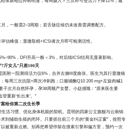
粒体膜电位抑制明显，每周摄入＞三次即可使活力下降12%；减
三月，一般需2–3周期；若舌脉症候仍未改善需调整配方。
评估峰值；显微取精+ICSI者次月即可检测活性。
–90%，DFI升高一般＜3%，对后续ICSI结局无显著影响。
7斤女儿”只差100天
在昆医附一院测得活力仅6%，合并左侧III度曲张。医生为其行显微镜
：每周三次抗阻+两次冲刺跑；口服辅酶Q10 200 mg+左旋肉碱1
，妻子次月自然怀孕，孕38周顺产女婴。小赵感慨：“原来医生要
管重新‘长出来’。”
方案给你第二次生长季
塑生活习惯、优化身体机能的契机。昆明的四家公立旗舰与云南锦
术到辅助生殖的闭环。只要抓住前三个月的“黄金纠正窗”，按照专
可以被重新点燃。别再把希望停留在搜索引擎和偏方里，预约一次