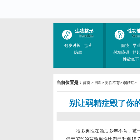
生殖整形
性功
Foreskin
Sexu
包皮过长
包茎
阳痿
早
隐睾
射精障碍
勃
性欲低下
当前位置是：
首页
>
男科
>
男性不育
>
弱精症
>
别让弱精症毁了你
很多男性在婚后多年不育，被一
低于32%的育龄男性比例已升至18