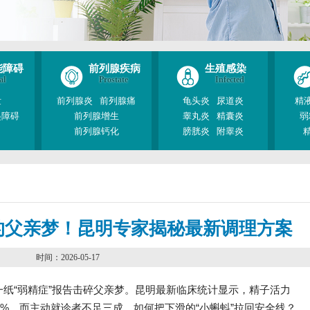
能障碍
前列腺疾病
生殖感染
al
Prostate
Infected
泄
前列腺炎
前列腺痛
龟头炎
尿道炎
精
起障碍
前列腺增生
睾丸炎
精囊炎
弱
前列腺钙化
膀胱炎
附睾炎
的父亲梦！昆明专家揭秘最新调理方案
时间：2026-05-17
纸“弱精症”报告击碎父亲梦。昆明最新临床统计显示，精子活力
.7%，而主动就诊者不足三成。如何把下滑的“小蝌蚪”拉回安全线？