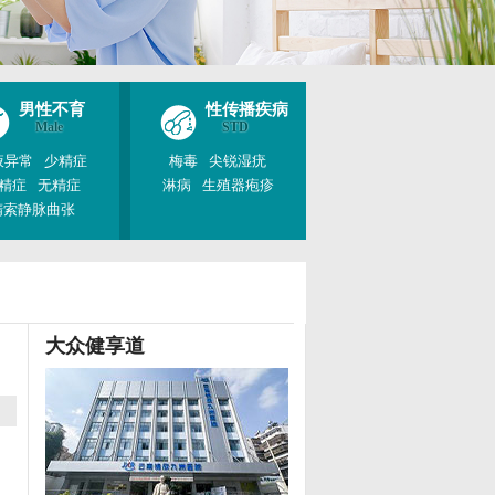
男性不育
性传播疾病
Male
STD
液异常
少精症
梅毒
尖锐湿疣
精症
无精症
淋病
生殖器疱疹
精索静脉曲张
大众健享道