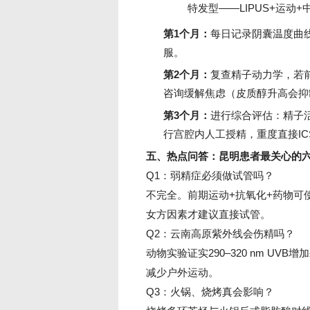
特发型——LIPUS+运动
第1个月：
每日记录阴囊温度曲线
服。
第2个月：
复查精子动力学，若前
咨询缓解焦虑（皮质醇升高会抑
第3个月：
进行综合评估：精子活
行宫腔内人工授精，重度直接IC
五、热点问答：昆明患者最关心的
Q1：弱精症必须做试管吗？
不完全。前期运动+抗氧化+药物可使
女方因素才建议直接试管。
Q2：云南高原紫外线会伤精吗？
动物实验证实290–320 nm UVB
减少户外运动。
Q3：火锅、烧烤真会影响？