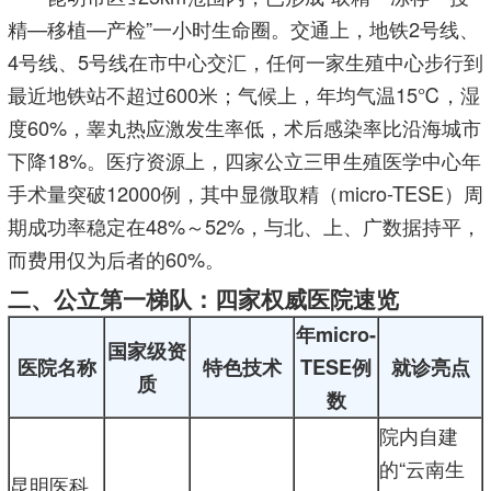
精—移植—产检”一小时生命圈。交通上，地铁2号线、
4号线、5号线在市中心交汇，任何一家生殖中心步行到
最近地铁站不超过600米；气候上，年均气温15℃，湿
度60%，睾丸热应激发生率低，术后感染率比沿海城市
下降18%。医疗资源上，四家公立三甲生殖医学中心年
手术量突破12000例，其中显微取精（micro-TESE）周
期成功率稳定在48%～52%，与北、上、广数据持平，
而费用仅为后者的60%。
二、公立第一梯队：四家权威医院速览
年micro-
国家级资
医院名称
特色技术
TESE例
就诊亮点
质
数
院内自建
的“云南生
昆明医科