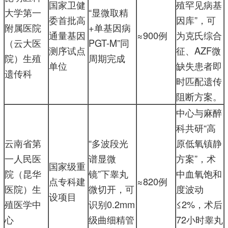
国家卫健
殖罕见病基
大学第一
“显微取精
委首批高
因库”，可
附属医院
+单基因病
通量基因
≈900例
为克氏综合
（云大医
PGT-M”同
测序试点
征、AZF微
院）生殖
周期完成
单位
缺失患者即
遗传科
时匹配遗传
阻断方案。
中心与麻醉
科共研“高
云南省第
“多波段光
原低氧镇静
一人民医
谱显微
方案”，术
国家级重
院（昆华
镜”下睾丸
中血氧饱和
点专科建
≈820例
医院）生
微切开，可
度波动
设项目
殖医学中
识别0.2mm
≤2%，术后
心
级曲细精管
72小时睾丸