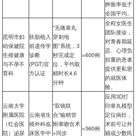
肿胀率低于
全国平均。
全程女医生
“无痛睾丸
团队接诊，
昆明市妇
胚胎植入
穿刺地
对青春期延
幼保健院
前遗传学
图”系统，3
迟、心理负
生殖健康
诊断
秒完成定
≈600例
担重的患者
与不孕不
(PGT)官
位，平均取
提供更私密
育科
方认证
精时长4.6
的就医体
分钟
验。
应用3D打
云南大学
“双镜联
印睾丸模型
附属医院
云南省生
合”输精管
定位病灶，
（红会医
殖外科临
附睾吻合术
术前可让外
≈560例
院）泌尿
床医学中
+同步
籍或少数民