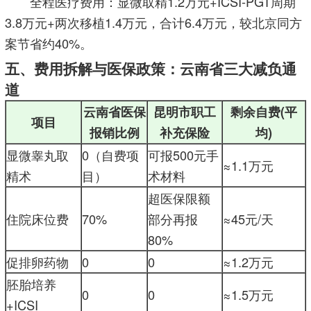
全程医疗费用：显微取精1.2万元+ICSI-PGT周期
3.8万元+两次移植1.4万元，合计6.4万元，较北京同方
案节省约40%。
五、费用拆解与医保政策：云南省三大减负通
道
云南省医保
昆明市职工
剩余自费(平
项目
报销比例
补充保险
均)
显微睾丸取
0（自费项
可报500元手
≈1.1万元
精术
目）
术材料
超医保限额
住院床位费
70%
部分再报
≈45元/天
80%
促排卵药物
0
0
≈1.2万元
胚胎培养
0
0
≈1.5万元
+ICSI