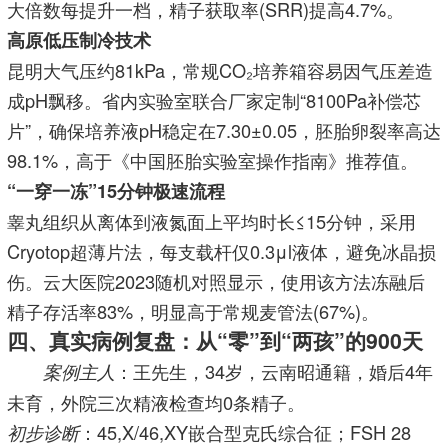
大倍数每提升一档，精子获取率(SRR)提高4.7%。
高原低压制冷技术
昆明大气压约81kPa，常规CO₂培养箱容易因气压差造
成pH飘移。省内实验室联合厂家定制“8100Pa补偿芯
片”，确保培养液pH稳定在7.30±0.05，胚胎卵裂率高达
98.1%，高于《中国胚胎实验室操作指南》推荐值。
“一穿一冻”15分钟极速流程
睾丸组织从离体到液氮面上平均时长≤15分钟，采用
Cryotop超薄片法，每支载杆仅0.3μl液体，避免冰晶损
伤。云大医院2023随机对照显示，使用该方法冻融后
精子存活率83%，明显高于常规麦管法(67%)。
四、真实病例复盘：从“零”到“两孩”的900天
：王先生，34岁，云南昭通籍，婚后4年
案例主人
未育，外院三次精液检查均0条精子。
：45,X/46,XY嵌合型克氏综合征；FSH 28
初步诊断