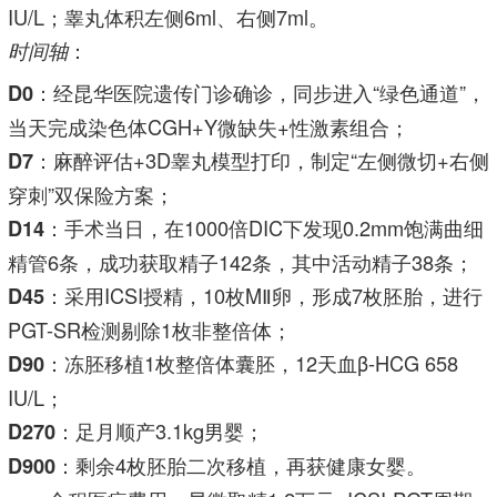
IU/L；睾丸体积左侧6ml、右侧7ml。
：
时间轴
：经昆华医院遗传门诊确诊，同步进入“绿色通道”，
D0
当天完成染色体CGH+Y微缺失+性激素组合；
：麻醉评估+3D睾丸模型打印，制定“左侧微切+右侧
D7
穿刺”双保险方案；
：手术当日，在1000倍DIC下发现0.2mm饱满曲细
D14
精管6条，成功获取精子142条，其中活动精子38条；
：采用ICSI授精，10枚MⅡ卵，形成7枚胚胎，进行
D45
PGT-SR检测剔除1枚非整倍体；
：冻胚移植1枚整倍体囊胚，12天血β-HCG 658
D90
IU/L；
：足月顺产3.1kg男婴；
D270
：剩余4枚胚胎二次移植，再获健康女婴。
D900