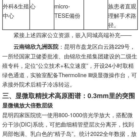
外科&生殖
心
micro-
族患者直观
中心
TESE備份
理解手术路
径。
紧接上述四家公立资源，嵌入同城高端补充——
：昆明市盘龙区白云路229号，
云南锦欣九洲医院
一所经国家卫健委批准、由锦欣生殖集团建设的二级生
殖专科，定位“公立技术+私立速度”，开设24小时取精
绿色通道，实验室配备Thermoline Ⅲ级显微操作台，可
承接外院术后精子冷冻转运。
三、显微取精技术高原图谱：0.3mm里的突围
显微镜放大倍数层级
昆明四家医院统一使用800-1000倍光学放大，搭配微
分干涉(DIC)系统，可把曲细精管壁层次分离开，找到
局部饱满、乳白色的“精子岛”。统计2022全年数据，放