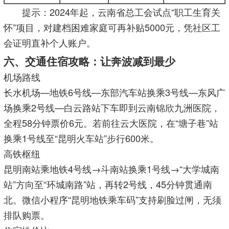
提示：2024年起，云南省总工会试点“职工生育关
怀”项目，对建档困难家庭可再补贴5000元，凭社区工
会证明直补个人账户。
六、交通住宿攻略：让奔波减到最少
机场路线
长水机场—地铁6号线—东部汽车站换乘3号线—东风广
场换乘2号线—白云路站下车即到云南锦欣九洲医院，
全程58分钟票价6元。若前往云大医院，在“塘子巷”站
换乘1号线至“昆明火车站”步行600米。
高铁枢纽
昆明南站乘地铁4号线→斗南站换乘1号线→“大学城南
站”方向至“环城南路”站，再转2号线，45分钟贯通南
北。微信小程序“昆明地铁乘车码”支持刷脸过闸，无须
排队购票。