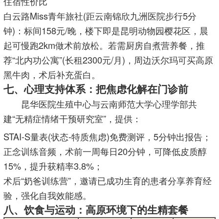
住宿性价比
白云路Miss青年旅社(距云南锦欣九洲医院步行5分
钟)：标间158元/晚，楼下即是昆明动物园樱花区，晨
起可慢跑2km做术前放松。若需厨房自煮营养餐，推
荐“北内功公寓”(长租2300元/月)，周边沃尔玛可买高原
黑牛肉，术后补充蛋白。
七、心理支持体系：把焦虑化解在门诊前
昆华医院生殖中心与云南师范大学心理学部共
建“无精症情绪干预研究室”，提供：
STAI-S量表(状态-特质焦虑)免费测评，5分钟出报告；
正念训练音频，术前一周每日20分钟，可降低皮质醇
15%，提升获精率3.8%；
术后“奶爸训练营”，邀请已成功生育的患者分享养育经
验，强化自我效能感。
八、饮食与运动：高原环境下的生精套餐