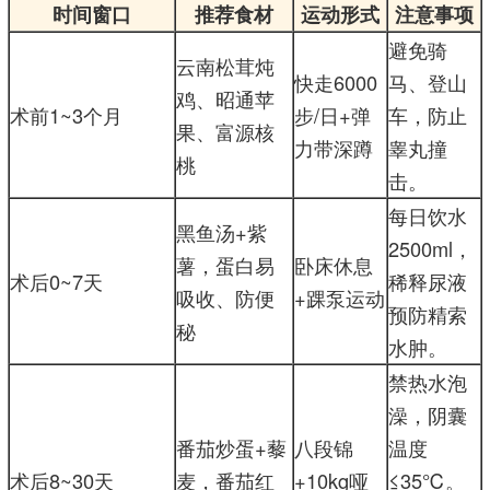
时间窗口
推荐食材
运动形式
注意事项
避免骑
云南松茸炖
快走6000
马、登山
鸡、昭通苹
术前1~3个月
步/日+弹
车，防止
果、富源核
力带深蹲
睾丸撞
桃
击。
每日饮水
黑鱼汤+紫
2500ml，
薯，蛋白易
卧床休息
术后0~7天
稀释尿液
吸收、防便
+踝泵运动
预防精索
秘
水肿。
禁热水泡
澡，阴囊
番茄炒蛋+藜
八段锦
温度
术后8~30天
麦，番茄红
+10kg哑
≤35℃。