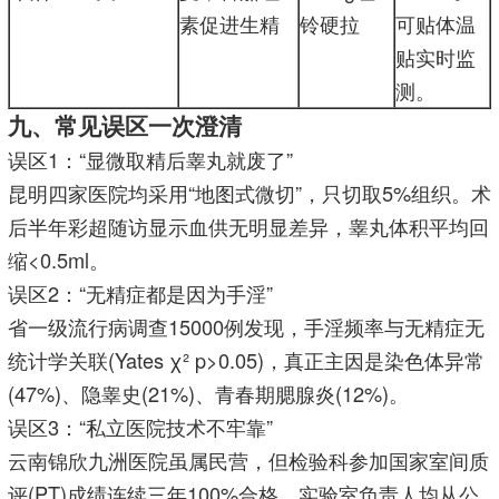
素促进生精
铃硬拉
可贴体温
贴实时监
测。
九、常见误区一次澄清
误区1：“显微取精后睾丸就废了”
昆明四家医院均采用“地图式微切”，只切取5%组织。术
后半年彩超随访显示血供无明显差异，睾丸体积平均回
缩<0.5ml。
误区2：“无精症都是因为手淫”
省一级流行病调查15000例发现，手淫频率与无精症无
统计学关联(Yates χ² p>0.05)，真正主因是染色体异常
(47%)、隐睾史(21%)、青春期腮腺炎(12%)。
误区3：“私立医院技术不牢靠”
云南锦欣九洲医院虽属民营，但检验科参加国家室间质
评(PT)成绩连续三年100%合格，实验室负责人均从公